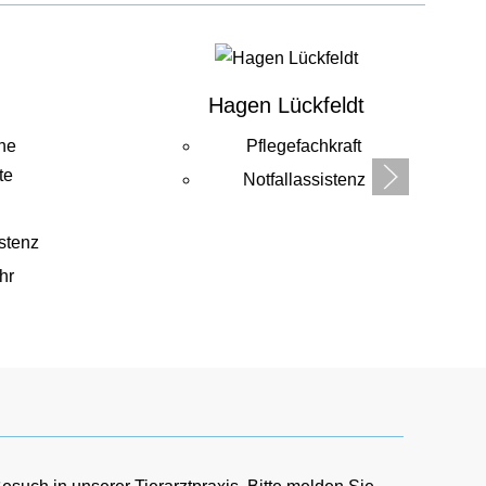
Hagen Lückfeldt
che
Pflegefachkraft
te
Notfallassistenz
stenz
hr