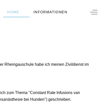
Off-Canva
HOME
INFORMATIONEN
r Rheingauschule habe ich meinen Zivildienst im
e ich zum Thema "Constant Rate Infusions van
onsanästhesie bei Hunden") geschrieben.